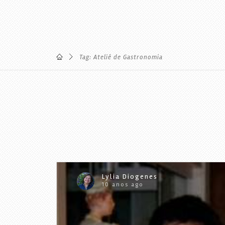
Tag: Ateliê de Gastronomia
Lylia Diogenes
10 anos ago