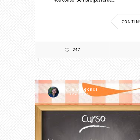
vou contar. Sempre gostei de…
CONTIN
247
Lylia Diogenes
10 anos ago