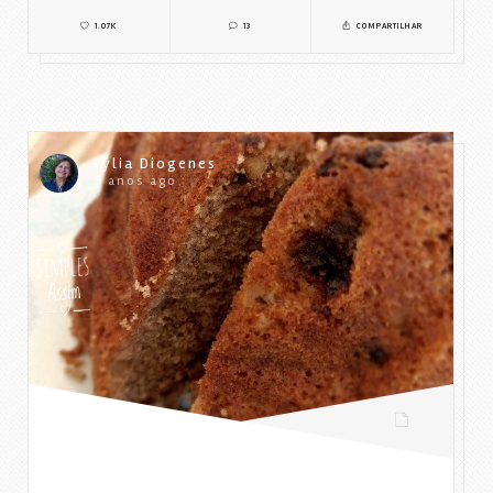
1.07K
13
COMPARTILHAR
Lylia Diogenes
5 anos ago