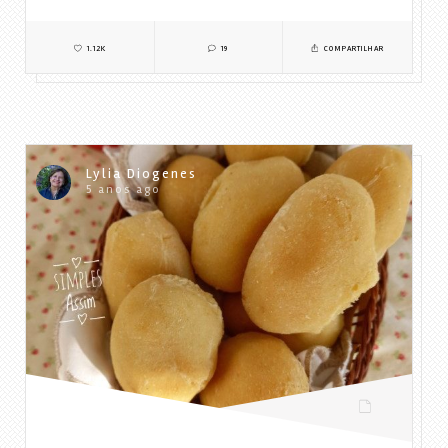
1.12K
19
COMPARTILHAR
Lylia Diogenes
5 anos ago