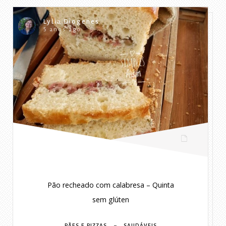
Lylia Diogenes
5 anos ago
Pão recheado com calabresa – Quinta
sem glúten
-
PÃES E PIZZAS
SAUDÁVEIS