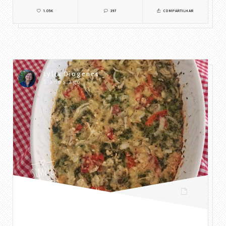
1.05K
397
COMPARTILHAR
Lylia Diogenes
5 anos ago