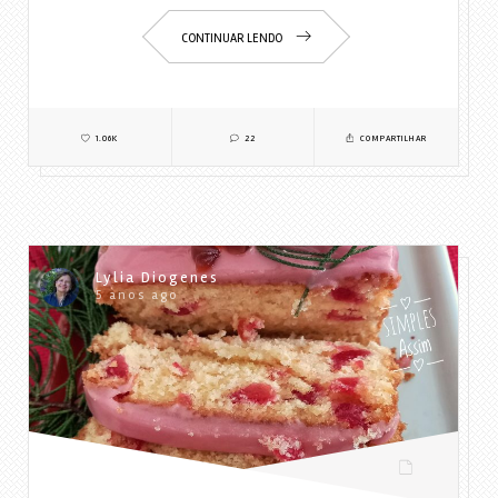
CONTINUAR LENDO
1.06K
22
COMPARTILHAR
Lylia Diogenes
5 anos ago