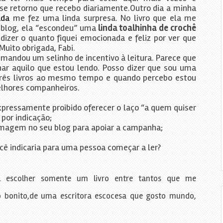
se retorno que recebo diariamente.Outro dia a minha
ada
me fez uma linda surpresa. No livro que ela me
 blog, ela “escondeu” uma
linda toalhinha de crochê
izer o quanto fiquei emocionada e feliz por ver que
Muito obrigada, Fabi.
andou um selinho de incentivo à leitura. Parece que
lhar aquilo que estou lendo. Posso dizer que sou uma
s três livros ao mesmo tempo e quando percebo estou
elhores companheiros.
pressamente proibido oferecer o laço “a quem quiser
 por indicação;
 imagem no seu blog para apoiar a campanha;
ocê indicaria para uma pessoa começar a ler?
il escolher somente um livro entre tantos que me
bonito,de uma escritora escocesa que gosto mundo,