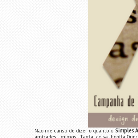
Não me canso de dizer o quanto o
Simples 
amizades, mimos…Tanta coisa bonita.Quer