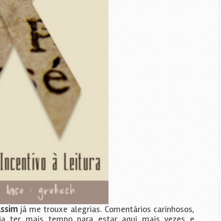
Assim
já me trouxe alegrias. Comentários carinhosos,
ia ter mais tempo para estar aqui mais vezes e