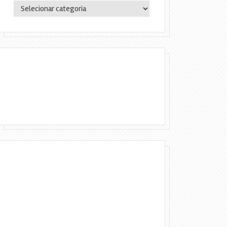
Categorias
Copyright © 2016 Lylia Diógenes - Todos
os direitos reservados | Simples Assim.
DESENVOLVIMENTO:ELOAH CRISTINA