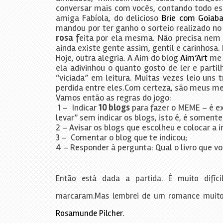
conversar mais com vocês, contando todo es
amiga Fabíola, do delicioso
Brie com Goiab
mandou por ter ganho o sorteio realizado no
rosa f
eita por ela mesma. Nâo precisa nem d
ainda existe gente assim, gentil e carinhosa. 
Hoje, outra alegria. A Aim do blog
Aim’Art
me m
ela adivinhou o quanto gosto de ler e parti
“viciada” em leitura. Muitas vezes leio un
perdida entre eles.Com certeza, são meus m
Vamos então as regras do jogo:
1 – Indicar
10 blogs
para fazer o MEME – é ex
levar” sem indicar os blogs, isto é, é somente
2 – Avisar os blogs que escolheu e colocar a
3 – Comentar o blog que te indicou;
4 – Responder à pergunta: Qual o livro que v
Então está dada a partida. É muito difíc
marcaram.Mas lembrei de um romance muito 
Rosamunde Pilcher.