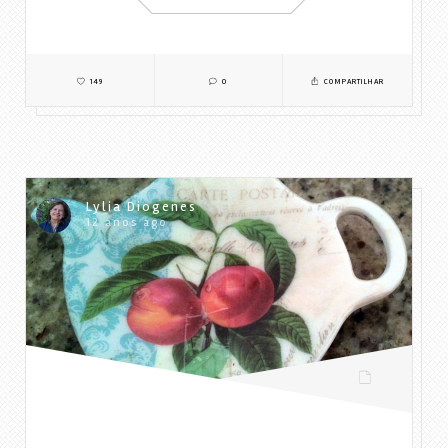
149
0
COMPARTILHAR
Lylia Diogenes
12 anos ago