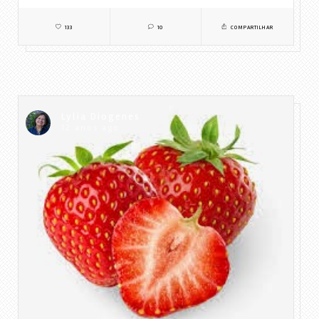
133
10
COMPARTILHAR
Lylia Diogenes
12 anos ago