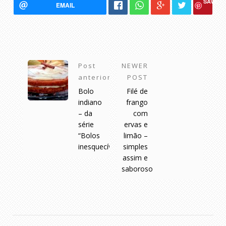
SAVE
EMAIL
Post
NEWER
anterior
POST
Bolo
Filé de
indiano
frango
– da
com
série
ervas e
“Bolos
limão –
inesquecíveis’
simples
assim e
saboroso