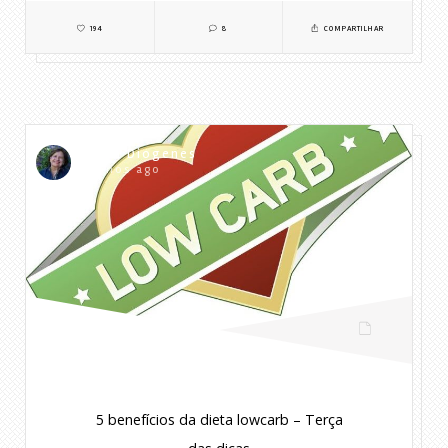
194
8
COMPARTILHAR
Lylia Diogenes
7 anos ago
5 benefícios da dieta lowcarb – Terça