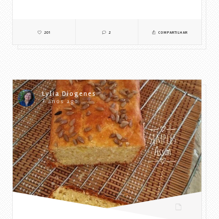
201
2
COMPARTILHAR
Lylia Diogenes
7 anos ago