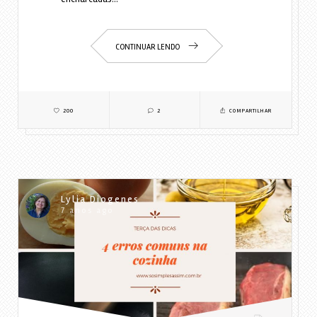
CONTINUAR LENDO
200
2
COMPARTILHAR
Lylia Diogenes
7 anos ago