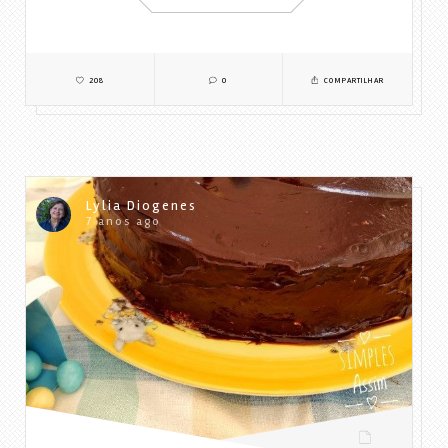
208
0
COMPARTILHAR
Lylia Diogenes
7 anos ago