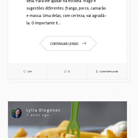
dela. Para lhe ajudar na escolha trago 4
sugestões diferentes: frango, porco, camarão
e massa. Uma delas, com certeza, vai agradá-
la. O importante é…
CONTINUAR LENDO
247
0
COMPARTILHAR
Lylia Diogenes
7 anos ago