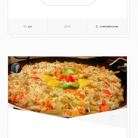
221
7
COMPARTILHAR
Lylia Diogenes
10 anos ago