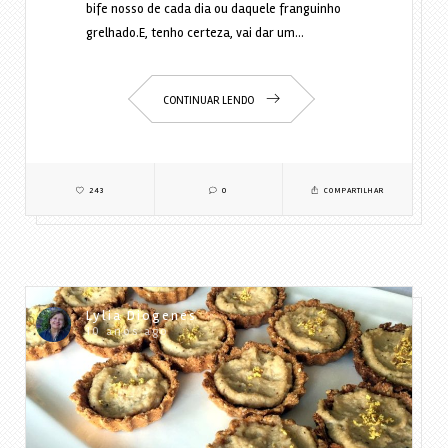
bife nosso de cada dia ou daquele franguinho
grelhado.E, tenho certeza, vai dar um…
CONTINUAR LENDO
243
0
COMPARTILHAR
Lylia Diogenes
10 anos ago