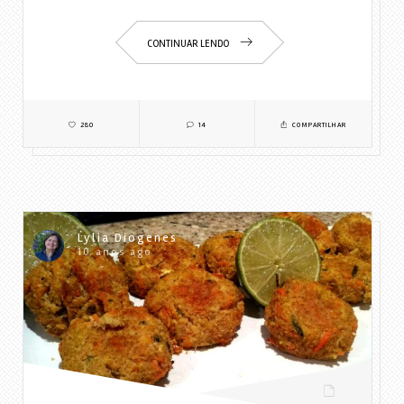
CONTINUAR LENDO
280
14
COMPARTILHAR
Lylia Diogenes
10 anos ago