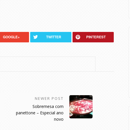
GOOGLE+
TWITTER
PINTEREST
NEWER POST
Sobremesa com
panettone – Especial ano
novo