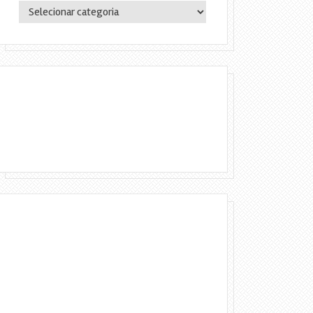
Categorias
Copyright © 2016 Lylia Diógenes - Todos
os direitos reservados | Simples Assim.
DESENVOLVIMENTO:ELOAH CRISTINA