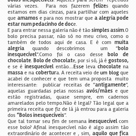
várias vezes. Para nos fazerem
felize
s quando
estamos em dias cinzas, para partilhar com aqueles
que
amamos
e para nos mostrar que
a alegria pode
estar num pedacinho de doc
e.
E para entrar nessa galeria não é tão
simples assim
.O
bolo precisa passar, não só no meu crivo, como o
também de todos aqui de casa. E é com
muita
alegria
quando descobrimos um “
bolo
inesquecível
“.Como foi o caso desse
bolo de
chocolate
.
Bolo de chocolat
e, por si só, já é
gostoso,
e se é
inesquecível
então….
Esse
leva
chocolate
na
massa
e na
cobertur
a. A receita veio de
um blog
que
acabei de conhecer e que tem uma proposta muito
interessante: publicar receitas de “
antigamente
“,
aquelas guardadas pelas nossas
avós/mães
e que
estão registradas, quase sempre, em cadernos
amarelados pelo tempo.Não é legal? Tão legal que a
primeira receita que fiz de lá já entrou para a galeria
dos
“Bolos inesquecíveis
“.
Que tal tornar seu fim de semana
inesquecível
com
esse bolo? Afinal inesquecível não é algo assim tão
extraordinário de acontecer e , sim,
aquilo que fica