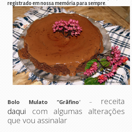
registrado em nossa memória para sempre
.
receita
Bolo Mulato “Grãfino
” –
daqui
com algumas alterações
que vou assinalar