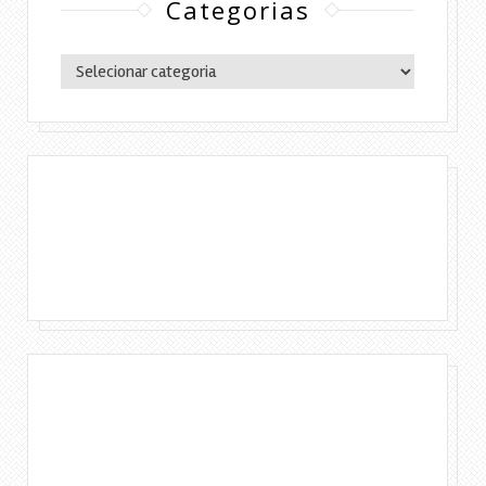
Categorias
Categorias
Copyright © 2016 Lylia Diógenes - Todos os
direitos reservados | Simples Assim.
DESENVOLVIMENTO:ELOAH CRISTINA