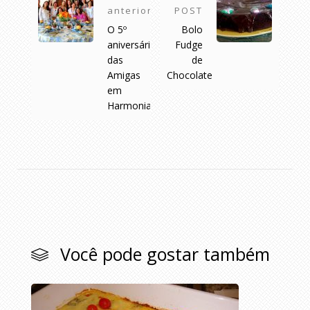
anterior
POST
O 5º
Bolo
aniversário
Fudge
das
de
Amigas
Chocolate
em
Harmonia
Você pode gostar também