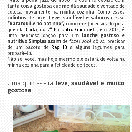
“Vale a pena faze de novo”
é que me deparo com
tanta
coisa gostosa
que me dá saudade e vontade de
colocar novamente na
minha cozinha
. Como esses
rolinhos
de hoje.
Leve, saudável e saboroso
esse
“Ratatouille no potinho”,
como me foi ensinado pela
querida
Carla
, no
2º Encontro Gourmet
, em 2013, é
uma deliciosa opção para um
lanche gostoso e
nutritivo
.
Simples assim
de fazer você só vai precisar
de um pacote de
Rap 10
e alguns legumes para
prepará-lo.
Não sei você, mas hoje mesmo ele estará de volta na
minha cozinha para a felicidade de todos.
Uma quinta-feira
leve, saudável e muito
gostosa
.