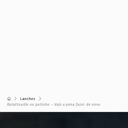
Lanches
Ratattouille no potinho – Vale a pena fazer de novo