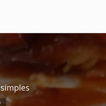
 simples
s