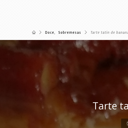
Doce
,
Sobremesas
Tarte tatin de banan
Tarte t