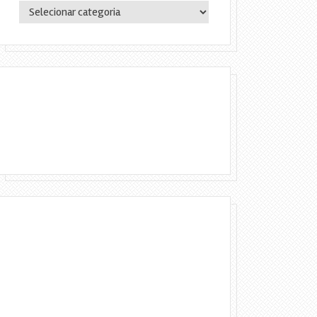
Categorias
Copyright © 2016 Lylia Diógenes - Todos
os direitos reservados | Simples Assim.
DESENVOLVIMENTO:ELOAH CRISTINA