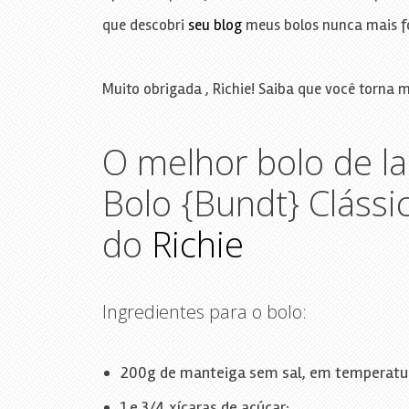
que descobri
seu blog
meus bolos nunca mais f
Muito obrigada , Richie! Saiba que você torna 
O melhor bolo de l
Bolo {Bundt} Clássi
do
Richie
Ingredientes para o bolo:
200g de manteiga sem sal, em temperatu
1 e 3/4 xícaras de açúcar;