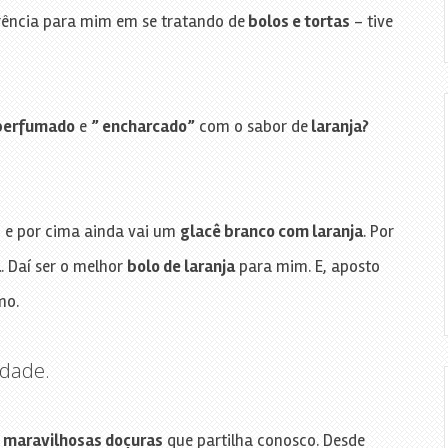
rência para mim em se tratando de
bolos e tortas
– tive
 perfumado
e
” encharcado”
com o sabor de
laranja?
a
e por cima ainda vai um
glacê branco com laranja
. Por
a
. Daí ser o melhor
bolo de laranja
para mim. E, aposto
mo.
idade.
s
maravilhosas doçuras
que partilha conosco. Desde