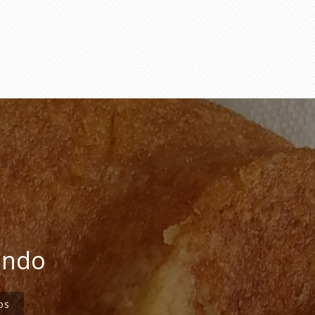
undo
os