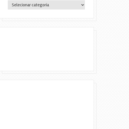
Categorias
Copyright © 2016 Lylia Diógenes - Todos
os direitos reservados | Simples Assim.
DESENVOLVIMENTO:ELOAH CRISTINA