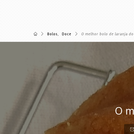
Bolos
,
Doce
O melhor bolo de laranja d
O m