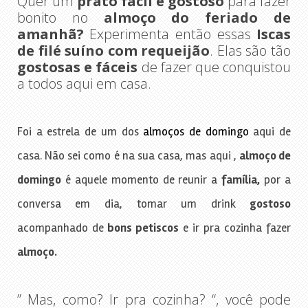
Quer um
prato fácil e gostoso
para fazer
bonito no
almoço do feriado de
amanhã?
Experimenta então essas
Iscas
de filé suíno com requeijão
. Elas são tão
gostosas e fáceis
de fazer que conquistou
a todos aqui em casa.
Foi a estrela de um dos
almoços de domingo
aqui de
casa. Não sei como é na sua casa, mas aqui ,
almoço de
domingo
é aquele momento de reunir a
família,
por a
conversa em dia, tomar um drink
gostoso
acompanhado de
bons petiscos
e ir pra cozinha fazer
almoço.
” Mas, como? Ir pra cozinha? “, você pode