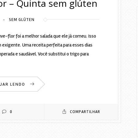
or – Quinta sem glúten
SEM GLÚTEN
-
-flor foi a melhor salada que ele já comeu. Isso
exigente. Uma receita perfeita para esses dias
perada e saudável. Você substitui o trigo para
UAR LENDO
0
COMPARTILHAR