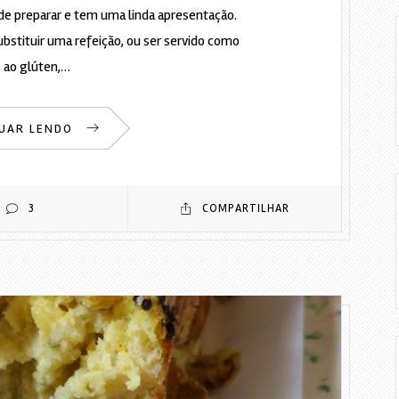
 de preparar e tem uma linda apresentação.
bstituir uma refeição, ou ser servido como
s ao glúten,…
UAR LENDO
3
COMPARTILHAR