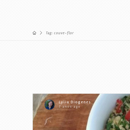
Tag: couve-flor
Lylia Diogenes
7 anos ago