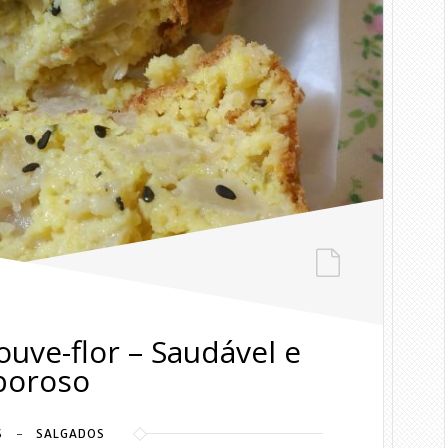
ouve-flor – Saudável e
boroso
S
SALGADOS
-