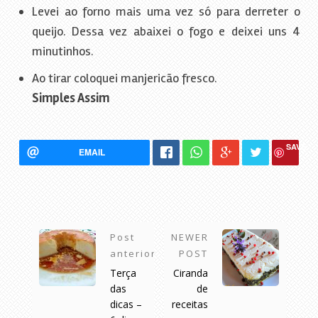
Levei ao forno mais uma vez só para derreter o
queijo. Dessa vez abaixei o fogo e deixei uns 4
minutinhos.
Ao tirar coloquei manjericão fresco.
Simples Assim
SAVE
EMAIL
Post
NEWER
anterior
POST
Terça
Ciranda
das
de
dicas –
receitas