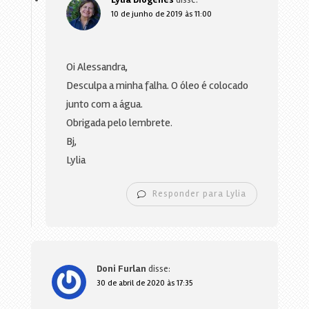
10 de junho de 2019 às 11:00
Oi Alessandra,
Desculpa a minha falha. O óleo é colocado
junto com a água.
Obrigada pelo lembrete.
Bj,
Lylia
Responder para Lylia
Doni Furlan
disse:
30 de abril de 2020 às 17:35