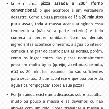
Já em uma
pizza assada a 200°
(
forno
convencional
) o que acontece é um verdadeiro
desastre. Como a pizza precisa de
15 a 20 minutos
para assar,
toda a massa acaba atingindo essa
temperatura (não só a parte exterior) e tudo
começa a perder umidade. Com os demais
ingredientes acontece o mesmo, a água do interior
começa a migrar do centro para as bordas, porém,
como os ingredientes das pizzas normalmente
possuem muita água
(queijo, azeitonas, cebola,
etc
) os 20 minutos assando não são suficientes
para secá-los. O que acontece é que boa parte da
água fica “empoçada” sobre a sua pizza !
Por fim ainda existe uma discussão sobre trabalhar
muito ou pouco a massa e se devemos ou não
abri-la com um rolo. Sobre trabalhar a massa a