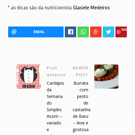
* as dicas são da nutricionista
Glasiele Medeiros
SAVE
EMAIL
Post
NEWER
anterior
POST
Cardápio
Burrata
da
com
Semana
pesto
do
de
Simples
castanha
Assim –
de Baru
variado
– leve e
e
gostosa