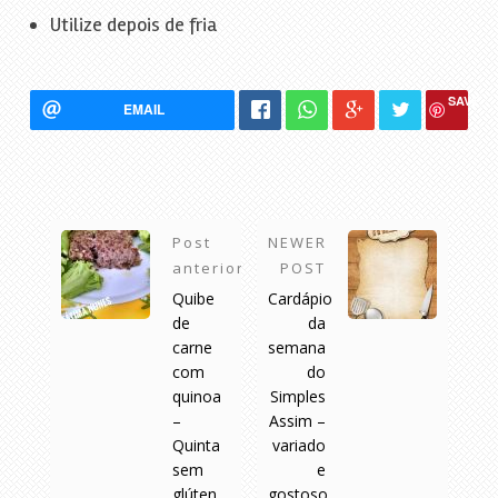
Utilize depois de fria
SAVE
EMAIL
Post
NEWER
anterior
POST
Quibe
Cardápio
de
da
carne
semana
com
do
quinoa
Simples
–
Assim –
Quinta
variado
sem
e
glúten
gostoso