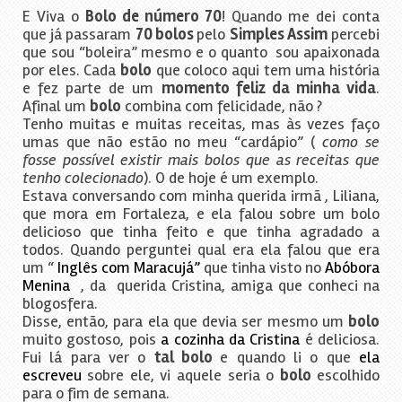
E Viva o
Bolo de número 70
! Quando me dei conta
que já passaram
70 bolos
pelo
Simples Assim
percebi
que sou “boleira” mesmo e o quanto sou apaixonada
por eles. Cada
bolo
que coloco aqui tem uma história
e fez parte de um
momento feliz da minha vida
.
Afinal um
bolo
combina com felicidade, não ?
Tenho muitas e muitas receitas, mas às vezes faço
umas que não estão no meu “cardápio” (
como se
fosse possível existir mais bolos que as receitas que
tenho colecionado
). O de hoje é um exemplo.
Estava conversando com minha querida irmã , Liliana,
que mora em Fortaleza, e ela falou sobre um bolo
delicioso que tinha feito e que tinha agradado a
todos. Quando perguntei qual era ela falou que era
um “
Inglês com Maracujá”
que tinha visto no
Abóbora
Menina
, da querida Cristina, amiga que conheci na
blogosfera.
Disse, então, para ela que devia ser mesmo um
bolo
muito gostoso, pois
a cozinha da Cristina
é deliciosa.
Fui lá para ver o
tal bolo
e quando li o que
ela
escreveu
sobre ele, vi aquele seria o
bolo
escolhido
para o fim de semana.