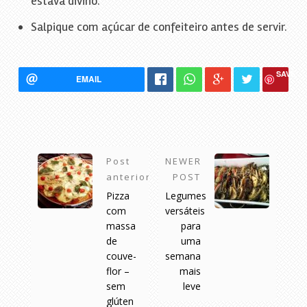
estava divino.
Salpique com açúcar de confeiteiro antes de servir.
SAVE
EMAIL
Post
NEWER
anterior
POST
Pizza
Legumes
com
versáteis
massa
para
de
uma
couve-
semana
flor –
mais
sem
leve
glúten