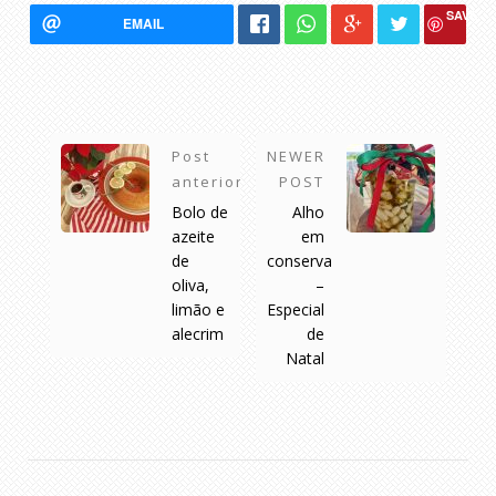
SAVE
EMAIL
Post
NEWER
anterior
POST
Bolo de
Alho
azeite
em
de
conserva
oliva,
–
limão e
Especial
alecrim
de
Natal