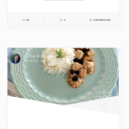
351
4
COMPARTILHAR
Lylia Diogenes
9 anos ago