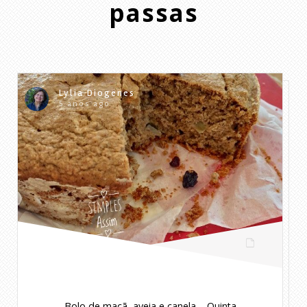
passas
Lylia Diogenes
5 anos ago
Bolo de maçã, aveia e canela – Quinta