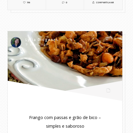
196
0
COMPARTILHAR
Lylia Diogenes
9 anos ago
Frango com passas e grão de bico –
simples e saboroso