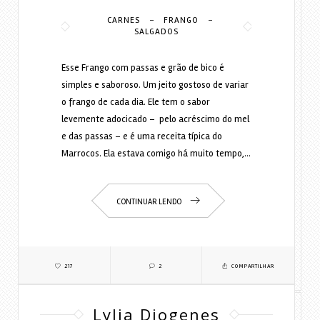
-
-
CARNES
FRANGO
SALGADOS
Esse Frango com passas e grão de bico é
simples e saboroso. Um jeito gostoso de variar
o frango de cada dia. Ele tem o sabor
levemente adocicado – pelo acréscimo do mel
e das passas – e é uma receita típica do
Marrocos. Ela estava comigo há muito tempo,…
CONTINUAR LENDO
217
2
COMPARTILHAR
Lylia Diogenes