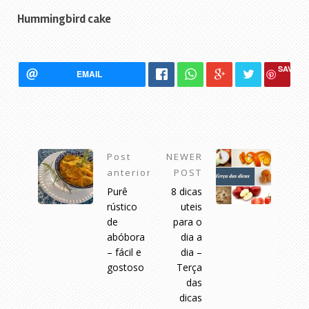
Hummingbird cake
SAVE
EMAIL
Post
NEWER
anterior
POST
Purê
8 dicas
rústico
uteis
de
para o
abóbora
dia a
– fácil e
dia –
gostoso
Terça
das
dicas