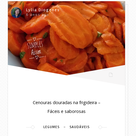
Lylia Diogenes
6 anos ago
Cenouras douradas na frigideira –
Fáceis e saborosas
-
LEGUMES
SAUDÁVEIS