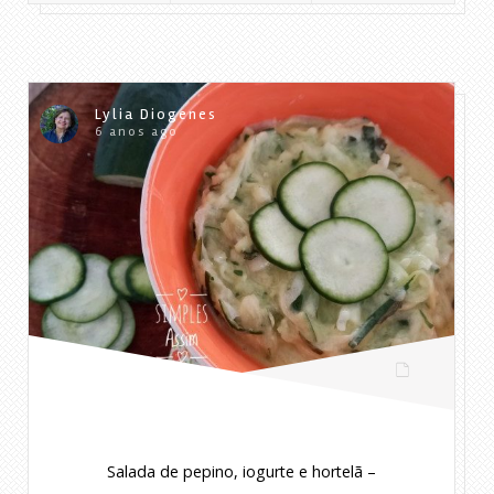
Lylia Diogenes
6 anos ago
Salada de pepino, iogurte e hortelã –